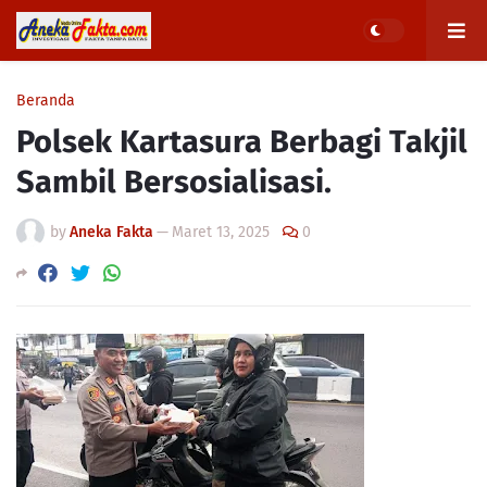
Beranda
Polsek Kartasura Berbagi Takjil
Sambil Bersosialisasi.
by
Aneka Fakta
—
Maret 13, 2025
0