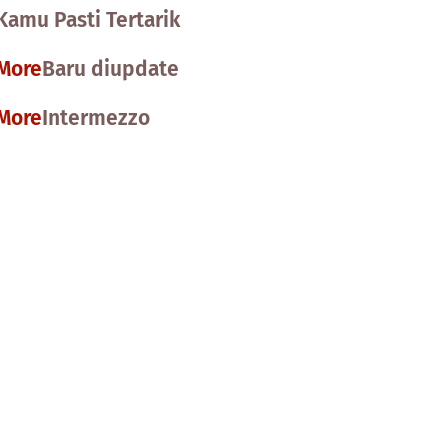
Kamu Pasti Tertarik
More
Baru diupdate
More
Intermezzo