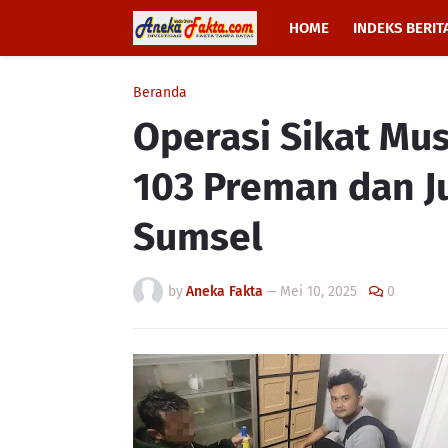
HOME
INDEKS BERIT
Beranda
Operasi Sikat Mus
103 Preman dan Ju
Sumsel
by
Aneka Fakta
—
Mei 10, 2025
0