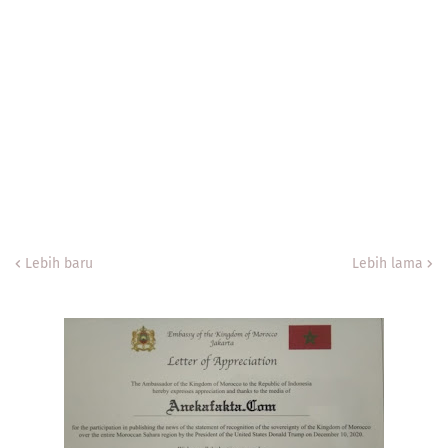
Lebih baru
Lebih lama