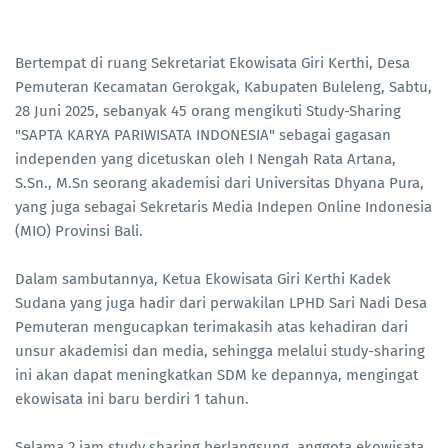
Bertempat di ruang Sekretariat Ekowisata Giri Kerthi, Desa
Pemuteran Kecamatan Gerokgak, Kabupaten Buleleng, Sabtu,
28 Juni 2025, sebanyak 45 orang mengikuti Study-Sharing
"SAPTA KARYA PARIWISATA INDONESIA" sebagai gagasan
independen yang dicetuskan oleh I Nengah Rata Artana,
S.Sn., M.Sn seorang akademisi dari Universitas Dhyana Pura,
yang juga sebagai Sekretaris Media Indepen Online Indonesia
(MIO) Provinsi Bali.
Dalam sambutannya, Ketua Ekowisata Giri Kerthi Kadek
Sudana yang juga hadir dari perwakilan LPHD Sari Nadi Desa
Pemuteran mengucapkan terimakasih atas kehadiran dari
unsur akademisi dan media, sehingga melalui study-sharing
ini akan dapat meningkatkan SDM ke depannya, mengingat
ekowisata ini baru berdiri 1 tahun.
Selama 2 jam study sharing berlangsung, anggota ekowisata