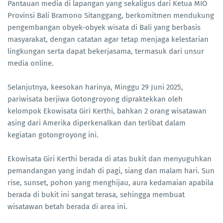
Pantauan media di lapangan yang sekaligus dari Ketua MIO
Provinsi Bali Bramono Sitanggang, berkomitmen mendukung
pengembangan obyek-obyek wisata di Bali yang berbasis
masyarakat, dengan catatan agar tetap menjaga kelestarian
lingkungan serta dapat bekerjasama, termasuk dari unsur
media online.
Selanjutnya, keesokan harinya, Minggu 29 Juni 2025,
pariwisata berjiwa Gotongroyong dipraktekkan oleh
kelompok Ekowisata Giri Kerthi, bahkan 2 orang wisatawan
asing dari Amerika diperkenalkan dan terlibat dalam
kegiatan gotongroyong ini.
Ekowisata Giri Kerthi berada di atas bukit dan menyuguhkan
pemandangan yang indah di pagi, siang dan malam hari. Sun
rise, sunset, pohon yang menghijau, aura kedamaian apabila
berada di bukit ini sangat terasa, sehingga membuat
wisatawan betah berada di area ini.