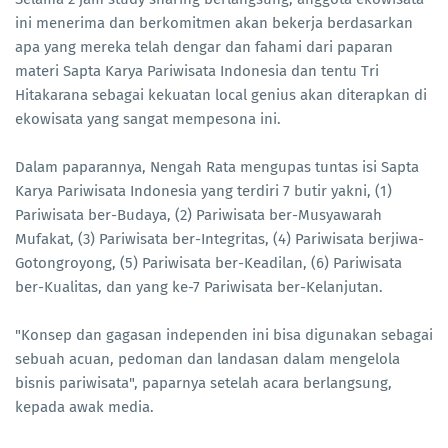
ini menerima dan berkomitmen akan bekerja berdasarkan
apa yang mereka telah dengar dan fahami dari paparan
materi Sapta Karya Pariwisata Indonesia dan tentu Tri
Hitakarana sebagai kekuatan local genius akan diterapkan di
ekowisata yang sangat mempesona ini.
Dalam paparannya, Nengah Rata mengupas tuntas isi Sapta
Karya Pariwisata Indonesia yang terdiri 7 butir yakni, (1)
Pariwisata ber-Budaya, (2) Pariwisata ber-Musyawarah
Mufakat, (3) Pariwisata ber-Integritas, (4) Pariwisata berjiwa-
Gotongroyong, (5) Pariwisata ber-Keadilan, (6) Pariwisata
ber-Kualitas, dan yang ke-7 Pariwisata ber-Kelanjutan.
"Konsep dan gagasan independen ini bisa digunakan sebagai
sebuah acuan, pedoman dan landasan dalam mengelola
bisnis pariwisata", paparnya setelah acara berlangsung,
kepada awak media.