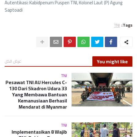
Autentikasi: Kabidpenum Puspen TNI, Kolonel Laut (P) Agung
Saptoadi
TNI
Tags:
You might like
عرض الكل
TNI
Pesawat TNI AU Hercules C-
130 Dari Skadron Udara 33
Yang Membawa Bantuan
Kemanusiaan Berhasil
Mendarat di Myanmar
TNI
Implementasikan 8 Wajib