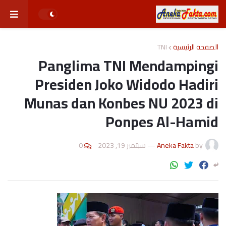
TNI
الصفحة الرئيسية
Panglima TNI Mendampingi
Presiden Joko Widodo Hadiri
Munas dan Konbes NU 2023 di
Ponpes Al-Hamid
0
سبتمبر 19, 2023
—
Aneka Fakta
by