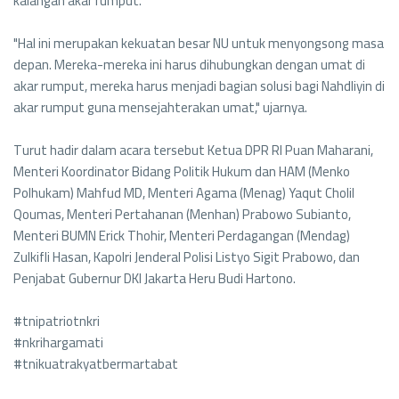
kalangan akar rumput.
"Hal ini merupakan kekuatan besar NU untuk menyongsong masa
depan. Mereka-mereka ini harus dihubungkan dengan umat di
akar rumput, mereka harus menjadi bagian solusi bagi Nahdliyin di
akar rumput guna mensejahterakan umat," ujarnya.
Turut hadir dalam acara tersebut Ketua DPR RI Puan Maharani,
Menteri Koordinator Bidang Politik Hukum dan HAM (Menko
Polhukam) Mahfud MD, Menteri Agama (Menag) Yaqut Cholil
Qoumas, Menteri Pertahanan (Menhan) Prabowo Subianto,
Menteri BUMN Erick Thohir, Menteri Perdagangan (Mendag)
Zulkifli Hasan, Kapolri Jenderal Polisi Listyo Sigit Prabowo, dan
Penjabat Gubernur DKI Jakarta Heru Budi Hartono.
#tnipatriotnkri
#nkrihargamati
#tnikuatrakyatbermartabat