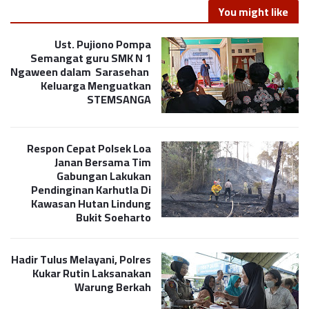
You might like
Ust. Pujiono Pompa
Semangat guru SMK N 1
Ngaween dalam Sarasehan
Keluarga Menguatkan
STEMSANGA
Respon Cepat Polsek Loa
Janan Bersama Tim
Gabungan Lakukan
Pendinginan Karhutla Di
Kawasan Hutan Lindung
Bukit Soeharto
Hadir Tulus Melayani, Polres
Kukar Rutin Laksanakan
Warung Berkah