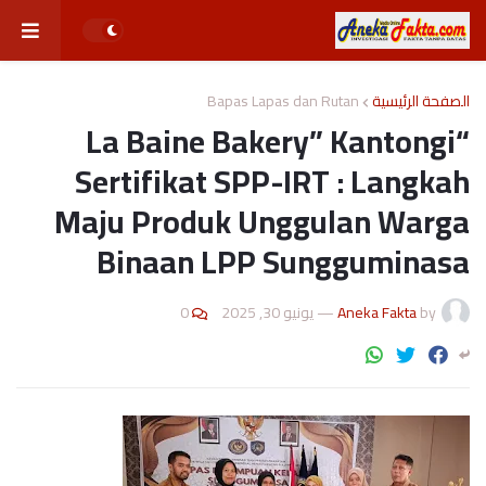
Bapas Lapas dan Rutan
الصفحة الرئيسية
“La Baine Bakery” Kantongi
Sertifikat SPP-IRT : Langkah
Maju Produk Unggulan Warga
Binaan LPP Sungguminasa
0
يونيو 30, 2025
—
Aneka Fakta
by